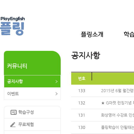
공지사항
커뮤니티
번호
공지사항
133
2015년 6월 월간
이벤트
132
★ G마켓 런칭기념 
학습구성
131
화상영어 수강료 인
무료체험
130
플링학습이 안될때는